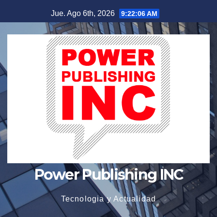
Saltar
Jue. Ago 6th, 2026
9:22:07 AM
al
contenido
Power Publishing INC
Tecnologia y Actualidad