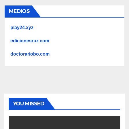
MEDIOS
play24.xyz
edicionesruz.com
doctorariobo.com
YOU MISSED