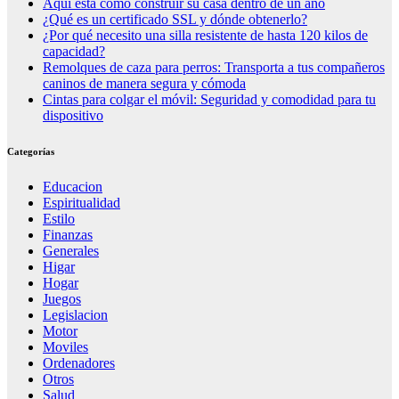
Aquí está cómo construir su casa dentro de un año
¿Qué es un certificado SSL y dónde obtenerlo?
¿Por qué necesito una silla resistente de hasta 120 kilos de
capacidad?
Remolques de caza para perros: Transporta a tus compañeros
caninos de manera segura y cómoda
Cintas para colgar el móvil: Seguridad y comodidad para tu
dispositivo
Categorías
Educacion
Espiritualidad
Estilo
Finanzas
Generales
Higar
Hogar
Juegos
Legislacion
Motor
Moviles
Ordenadores
Otros
Salud