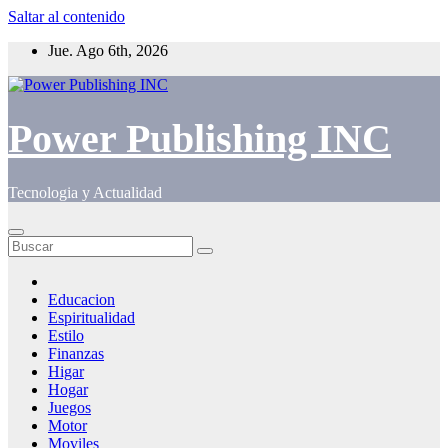
Saltar al contenido
Jue. Ago 6th, 2026
Power Publishing INC
Tecnologia y Actualidad
Educacion
Espiritualidad
Estilo
Finanzas
Higar
Hogar
Juegos
Motor
Moviles