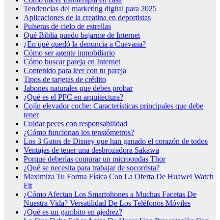
Tendencias del marketing digital para 2025
Aplicaciones de la creatina en deportistas
Pulseras de cielo de estrellas
Qué Biblia puedo bajarme de Internet
¿En qué quedó la denuncia a Cuevana?
Cómo ser agente inmobiliario
Cómo buscar pareja en Internet
Contenido para leer con tu pareja
Tipos de tarjetas de crédito
Jabones naturales que debes probar
¿Qué es el PFC en arquitectura?
Cojín elevador coche: Características principales que debe
tener
Cuidar peces con responsabilidad
¿Cómo funcionan los tensiómetros?
Los 3 Gatos de Disney que han ganado el corazón de todos
Ventajas de tener una desbrozadora Sakawa
Porque deberías comprar un microondas Thor
¿Qué se necesita para trabajar de socorrista?
Maximiza Tu Forma Física Con La Oferta De Huawei Watch
Fit
¿Cómo Afectan Los Smartphones a Muchas Facetas De
Nuestra Vida? Versatilidad De Los Teléfonos Móviles
¿Qué es un gambito en ajedrez?