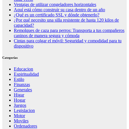
Ventajas de utilizar congeladores horizontales
Aquí está cómo construir su casa dentro de un año
¿Qué es un certificado SSL y dónde obtenerlo?
¿Por qué necesito una silla resistente de hasta 120 kilos de
capacidad?
Remolques de caza para perros: Transporta a tus compañeros
caninos de manera segura y cómoda
Cintas para colgar el móvil: Seguridad y comodidad para tu
dispositivo
Categorías
Educacion
Espiritualidad
Estilo
Finanzas
Generales
Higar
Hogar
Juegos
Legislacion
Motor
Moviles
Ordenadores