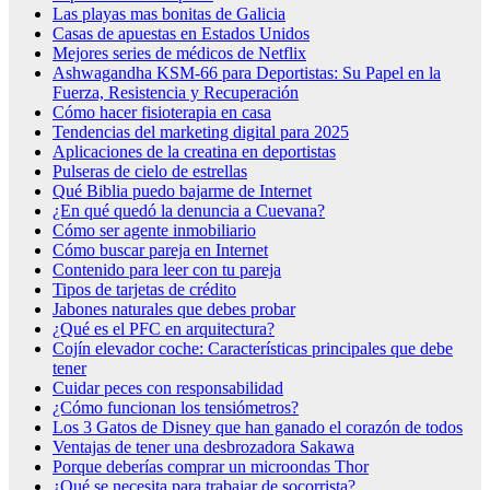
Las playas mas bonitas de Galicia
Casas de apuestas en Estados Unidos
Mejores series de médicos de Netflix
Ashwagandha KSM-66 para Deportistas: Su Papel en la
Fuerza, Resistencia y Recuperación
Cómo hacer fisioterapia en casa
Tendencias del marketing digital para 2025
Aplicaciones de la creatina en deportistas
Pulseras de cielo de estrellas
Qué Biblia puedo bajarme de Internet
¿En qué quedó la denuncia a Cuevana?
Cómo ser agente inmobiliario
Cómo buscar pareja en Internet
Contenido para leer con tu pareja
Tipos de tarjetas de crédito
Jabones naturales que debes probar
¿Qué es el PFC en arquitectura?
Cojín elevador coche: Características principales que debe
tener
Cuidar peces con responsabilidad
¿Cómo funcionan los tensiómetros?
Los 3 Gatos de Disney que han ganado el corazón de todos
Ventajas de tener una desbrozadora Sakawa
Porque deberías comprar un microondas Thor
¿Qué se necesita para trabajar de socorrista?