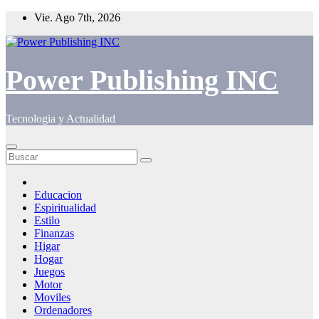
Saltar
Vie. Ago 7th, 2026
al
contenido
Power Publishing INC
Tecnologia y Actualidad
Educacion
Espiritualidad
Estilo
Finanzas
Higar
Hogar
Juegos
Motor
Moviles
Ordenadores