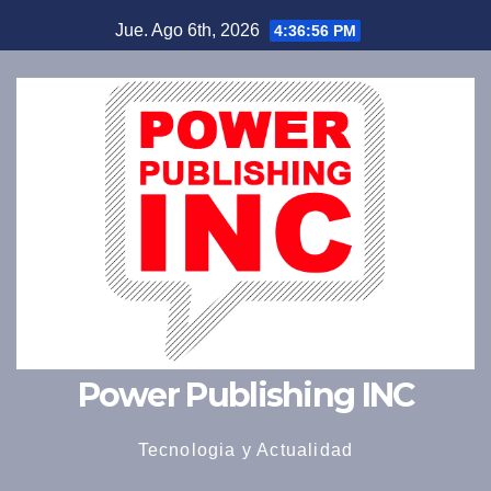
Saltar
Jue. Ago 6th, 2026
4:36:57 PM
al
contenido
Power Publishing INC
Tecnologia y Actualidad