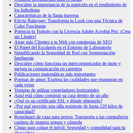
Descubre la importancia de la nutrición en el rendimiento de
los futbolistas
Características de la flauta traversa
Efecto Balayage: Transforma tu Look con una Técnica de
Color Fascinante
Potencia tu Trabajo con la Licencia Adobe Acrobat Pro: ¡Crea
sin Límites!
Atrae más Clientes a tu Web con estrategias de SEO
El Papel del Escalpelo en el Entorno de Laboratorio
Simplificando la Seguridad de Red con Segmentación
Inteligente
Descubre cómo funciona un intercomunicador de moto y
mejora tu comunicación en carretera
Publicaciones matemáticas más importantes
Poemas de amor: Explora las cualidades que enamoran en
cada verso
Ventajas de utilizar congeladores horizontales
Aquí está cómo construir su casa dentro de un año
¿Qué es un certificado SSL y dónde obtenerlo?
¿Por qué necesito una silla resistente de hasta 120 kilos de
capacidad?
Remolques de caza para perros: Transporta a tus compañeros
caninos de manera segura y cómoda
Cintas para colgar el móvil: Seguridad y comodidad para tu
dispositivo