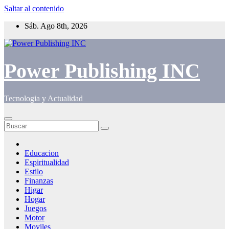
Saltar al contenido
Sáb. Ago 8th, 2026
Power Publishing INC
Tecnologia y Actualidad
Educacion
Espiritualidad
Estilo
Finanzas
Higar
Hogar
Juegos
Motor
Moviles