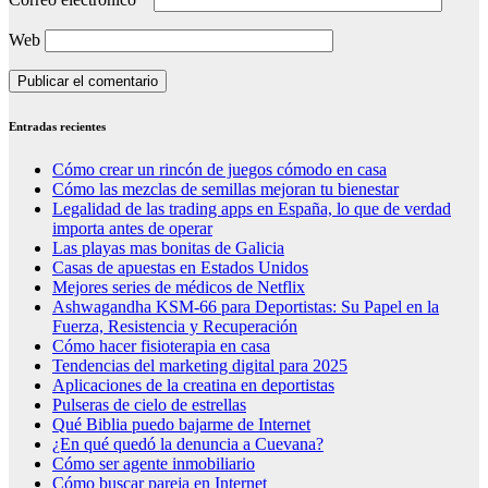
Web
Entradas recientes
Cómo crear un rincón de juegos cómodo en casa
Cómo las mezclas de semillas mejoran tu bienestar
Legalidad de las trading apps en España, lo que de verdad
importa antes de operar
Las playas mas bonitas de Galicia
Casas de apuestas en Estados Unidos
Mejores series de médicos de Netflix
Ashwagandha KSM-66 para Deportistas: Su Papel en la
Fuerza, Resistencia y Recuperación
Cómo hacer fisioterapia en casa
Tendencias del marketing digital para 2025
Aplicaciones de la creatina en deportistas
Pulseras de cielo de estrellas
Qué Biblia puedo bajarme de Internet
¿En qué quedó la denuncia a Cuevana?
Cómo ser agente inmobiliario
Cómo buscar pareja en Internet