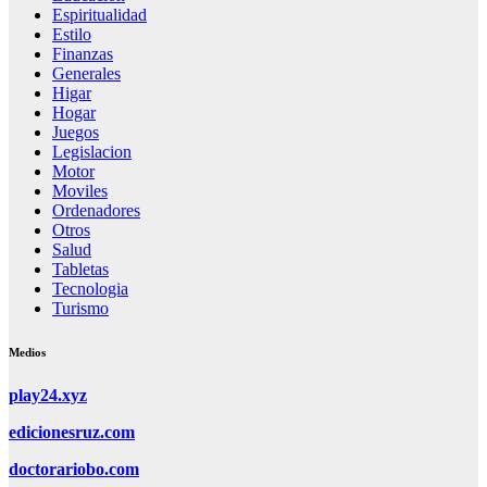
Espiritualidad
Estilo
Finanzas
Generales
Higar
Hogar
Juegos
Legislacion
Motor
Moviles
Ordenadores
Otros
Salud
Tabletas
Tecnologia
Turismo
Medios
play24.xyz
edicionesruz.com
doctorariobo.com