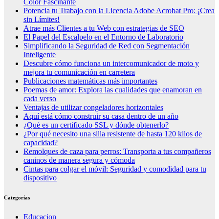
Color Fascinante
Potencia tu Trabajo con la Licencia Adobe Acrobat Pro: ¡Crea
sin Límites!
Atrae más Clientes a tu Web con estrategias de SEO
El Papel del Escalpelo en el Entorno de Laboratorio
Simplificando la Seguridad de Red con Segmentación
Inteligente
Descubre cómo funciona un intercomunicador de moto y
mejora tu comunicación en carretera
Publicaciones matemáticas más importantes
Poemas de amor: Explora las cualidades que enamoran en
cada verso
Ventajas de utilizar congeladores horizontales
Aquí está cómo construir su casa dentro de un año
¿Qué es un certificado SSL y dónde obtenerlo?
¿Por qué necesito una silla resistente de hasta 120 kilos de
capacidad?
Remolques de caza para perros: Transporta a tus compañeros
caninos de manera segura y cómoda
Cintas para colgar el móvil: Seguridad y comodidad para tu
dispositivo
Categorías
Educacion