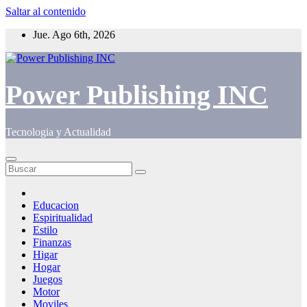
Saltar al contenido
Jue. Ago 6th, 2026
Power Publishing INC
Tecnologia y Actualidad
Educacion
Espiritualidad
Estilo
Finanzas
Higar
Hogar
Juegos
Motor
Moviles