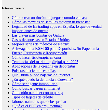
Entradas recientes
Cómo crear un rincón de juegos cómodo en casa
Cómo las mezclas de semillas mejoran tu bienestar
Legalidad de las trading apps en España, lo que de verdad
importa antes de operar
Las playas mas bonitas de Galicia
Casas de apuestas en Estados Unidos
Mejores series de médicos de Netflix
Ashwagandha KSM-66 para Deportistas: Su Papel en la
Fuerza, Resistencia y Recuperación
Cómo hacer fisioterapia en casa
Tendencias del marketing digital para 2025
Aplicaciones de la creatina en deportistas
Pulseras de cielo de estrellas
Qué Biblia puedo bajarme de Internet
¿En qué quedó la denuncia a Cuevana?
Cómo ser agente inmobiliario
Cómo buscar pareja en Internet
Contenido para leer con tu pareja
Tipos de tarjetas de crédito
Jabones naturales que debes probar
¿Qué es el PFC en arquitectura?