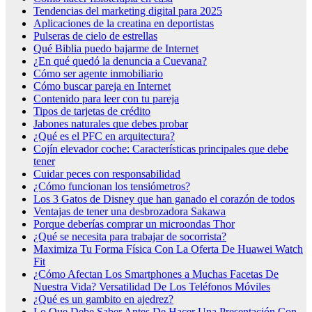
Tendencias del marketing digital para 2025
Aplicaciones de la creatina en deportistas
Pulseras de cielo de estrellas
Qué Biblia puedo bajarme de Internet
¿En qué quedó la denuncia a Cuevana?
Cómo ser agente inmobiliario
Cómo buscar pareja en Internet
Contenido para leer con tu pareja
Tipos de tarjetas de crédito
Jabones naturales que debes probar
¿Qué es el PFC en arquitectura?
Cojín elevador coche: Características principales que debe
tener
Cuidar peces con responsabilidad
¿Cómo funcionan los tensiómetros?
Los 3 Gatos de Disney que han ganado el corazón de todos
Ventajas de tener una desbrozadora Sakawa
Porque deberías comprar un microondas Thor
¿Qué se necesita para trabajar de socorrista?
Maximiza Tu Forma Física Con La Oferta De Huawei Watch
Fit
¿Cómo Afectan Los Smartphones a Muchas Facetas De
Nuestra Vida? Versatilidad De Los Teléfonos Móviles
¿Qué es un gambito en ajedrez?
Lo Que Debe Saber Antes De Hacer Una Presentación Con