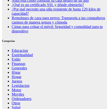
Aquí está cómo construir su casa dentro de un año
¿Qué es un certificado SSL y dónde obtenerlo?
¿Por qué necesito una silla resistente de hasta 120 kilos de
capacidad?
Remolques de caza para perros: Transporta a tus compañeros
caninos de manera segura y cómoda
Cintas para colgar el móvil: Seguridad y comodidad para tu
dispositivo
Categorías
Educacion
Espiritualidad
Estilo
Finanzas
Generales
Higar
Hogar
Juegos
Legislacion
Motor
Moviles
Ordenadores
Otros
Salud