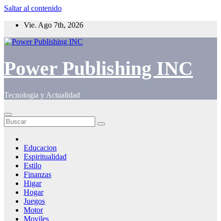
Saltar al contenido
Vie. Ago 7th, 2026
Power Publishing INC
Tecnologia y Actualidad
Educacion
Espiritualidad
Estilo
Finanzas
Higar
Hogar
Juegos
Motor
Moviles