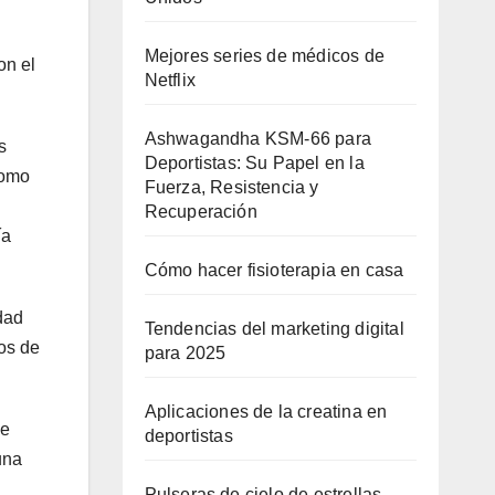
Mejores series de médicos de
on el
Netflix
Ashwagandha KSM-66 para
s
Deportistas: Su Papel en la
como
Fuerza, Resistencia y
Recuperación
ía
Cómo hacer fisioterapia en casa
dad
Tendencias del marketing digital
tos de
para 2025
Aplicaciones de la creatina en
de
deportistas
una
Pulseras de cielo de estrellas