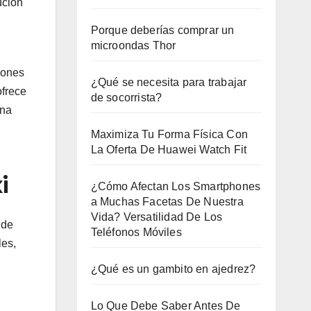
ución
Porque deberías comprar un
microondas Thor
iones
¿Qué se necesita para trabajar
ofrece
de socorrista?
ina
Maximiza Tu Forma Física Con
La Oferta De Huawei Watch Fit
i
¿Cómo Afectan Los Smartphones
a Muchas Facetas De Nuestra
Vida? Versatilidad De Los
 de
Teléfonos Móviles
les,
¿Qué es un gambito en ajedrez?
Lo Que Debe Saber Antes De