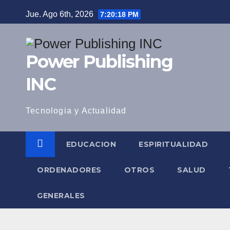
Saltar
Jue. Ago 6th, 2026
7:20:19 PM
al
contenido
Power Publishing
INC
Tecnologia y Actualidad
EDUCACION
ESPIRITUALIDAD
ORDENADORES
OTROS
SALUD
GENERALES