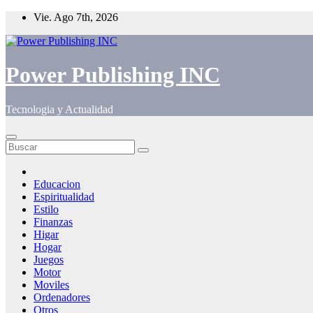
Saltar
Vie. Ago 7th, 2026
al
contenido
Power Publishing INC
Tecnologia y Actualidad
Educacion
Espiritualidad
Estilo
Finanzas
Higar
Hogar
Juegos
Motor
Moviles
Ordenadores
Otros