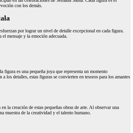
cipan en las celebraciones de Semana Santa. Cada figura es el
devoción con los demás.
cala
sfuerzan por lograr un nivel de detalle excepcional en cada figura.
ta el mensaje y la emoción adecuada.
Cada figura es una pequeña joya que representa un momento
a los detalles, estas figuras se convierten en tesoros para los amantes
en la creación de estas pequeñas obras de arte. Al observar una
una muestra de la creatividad y el talento humano.