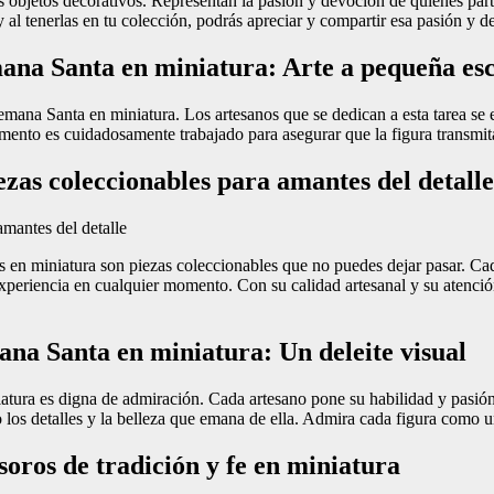
bjetos decorativos. Representan la pasión y devoción de quienes parti
 y al tenerlas en tu colección, podrás apreciar y compartir esa pasión y 
mana Santa en miniatura: Arte a pequeña es
mana Santa en miniatura. Los artesanos que se dedican a esta tarea se e
lemento es cuidadosamente trabajado para asegurar que la figura transmi
zas coleccionables para amantes del detalle
uras en miniatura son piezas coleccionables que no puedes dejar pasar. 
xperiencia en cualquier momento. Con su calidad artesanal y su atención 
ana Santa en miniatura: Un deleite visual
atura es digna de admiración. Cada artesano pone su habilidad y pasión 
do los detalles y la belleza que emana de ella. Admira cada figura como 
oros de tradición y fe en miniatura