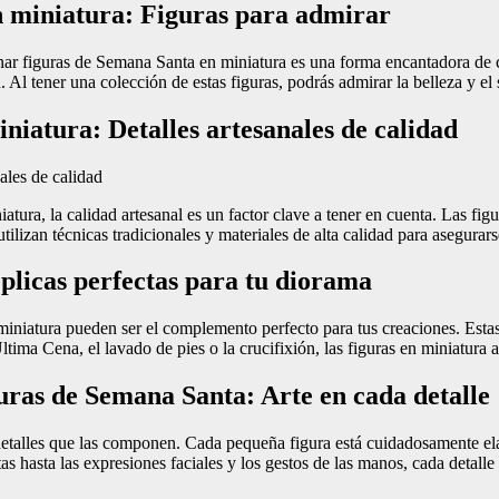
n miniatura: Figuras para admirar
ar figuras de Semana Santa en miniatura es una forma encantadora de ca
on. Al tener una colección de estas figuras, podrás admirar la belleza y
niatura: Detalles artesanales de calidad
tura, la calidad artesanal es un factor clave a tener en cuenta. Las fi
tilizan técnicas tradicionales y materiales de alta calidad para asegurar
plicas perfectas para tu diorama
miniatura pueden ser el complemento perfecto para tus creaciones. Estas
ltima Cena, el lavado de pies o la crucifixión, las figuras en miniatura
guras de Semana Santa: Arte en cada detalle
detalles que las componen. Cada pequeña figura está cuidadosamente elab
s hasta las expresiones faciales y los gestos de las manos, cada detalle