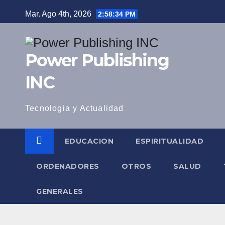
Saltar
Mar. Ago 4th, 2026
2:58:35 PM
al
contenido
Power Publishing
INC
Tecnologia y Actualidad
EDUCACION
ESPIRITUALIDAD
ORDENADORES
OTROS
SALUD
GENERALES