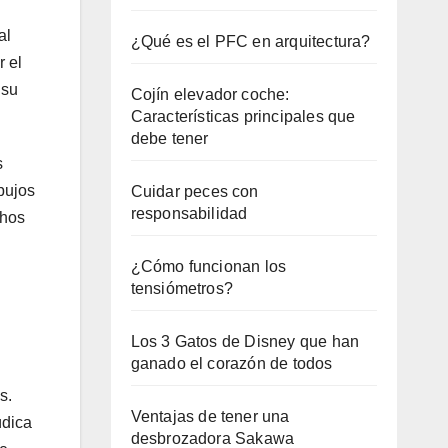
al
¿Qué es el PFC en arquitectura?
r el
 su
Cojín elevador coche:
Características principales que
debe tener
s
bujos
Cuidar peces con
responsabilidad
chos
¿Cómo funcionan los
tensiómetros?
Los 3 Gatos de Disney que han
ganado el corazón de todos
s.
Ventajas de tener una
údica
desbrozadora Sakawa