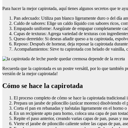
Para hacer la mejor capirotada, aquí tienes algunos secretos que te ayu
Pan adecuado: Utiliza pan blanco ligeramente duro o del día ant
Caldo de sabores: Elige un caldo líquido con sabores ricos, com
Empapado uniforme: Asegúrate de empapar completamente cada re
Capas de texturas: Agrega variedad de texturas con ingredientes
Queso derretido: Si deseas añadir queso a tu capirotada, espolvo
Reposo: Después de hornear, deja reposar la capirotada durante
Acompañamientos: Sirve tu capirotada con helado de vainilla, 
Recuerda que la capirotada es un postre versátil, por lo que también p
versión de la mejor capirotada!
Cómo se hace la capirotada
El proceso completo de cómo se hace la capirotada tradicional i
Prepara un jarabe de piloncillo (azúcar moreno) disolviendo el p
Corta el pan en rebanadas y tuéstalas ligeramente en el horno o 
En un recipiente apto para horno, coloca una capa de pan tosta
Repite el paso anterior, creando varias capas de pan, pasas y n
Vierte el jarabe de piloncillo caliente sobre las capas de pan, 