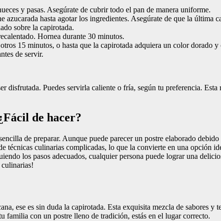
 nueces y pasas. Asegúrate de cubrir todo el pan de manera uniforme.
e azucarada hasta agotar los ingredientes. Asegúrate de que la última c
do sobre la capirotada.
recalentado. Hornea durante 30 minutos.
 otros 15 minutos, o hasta que la capirotada adquiera un color dorado y e
ntes de servir.
er disfrutada. Puedes servirla caliente o fría, según tu preferencia. Esta
 ¿Fácil de hacer?
 sencilla de preparar. Aunque puede parecer un postre elaborado debido a
de técnicas culinarias complicadas, lo que la convierte en una opción i
uiendo los pasos adecuados, cualquier persona puede lograr una delicios
culinarias!
ana, ese es sin duda la capirotada. Esta exquisita mezcla de sabores y t
 familia con un postre lleno de tradición, estás en el lugar correcto.