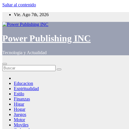
Saltar al contenido
Vie. Ago 7th, 2026
Power Publishing INC
Tecnologia y Actualidad
Educacion
Espiritualidad
Estilo
Finanzas
Higar
Hogar
Juegos
Motor
Moviles