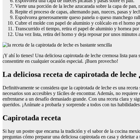
Espolvorea una capa de nueces picadas y pasas sobre el pan.
Vierte una porción de la leche azucarada sobre la capa de pan,
Repite el proceso de capas, alternando pan, nueces, pasas y lech
Espolvorea generosamente queso panela o queso manchego ralla
Cubre el molde con papel de aluminio y colócalo en el horno p
Transcurrido el tiempo, retira el papel de aluminio y hornea por
Una vez lista, retira del horno y deja reposar por unos minutos a
¡Y ahí lo tienes! Una deliciosa capirotada de leche cremosa lista para s
consentirte en cualquier ocasión especial. ¡Buen provecho!
La deliciosa receta de capirotada de leche
Definitivamente se considera que la capirotada de leche es una receta
necesarios son accesibles y fáciles de encontrar. Además, no requiere 
enfrentarse a un desafío demasiado grande. Con una receta clara y sig
queridos. ¡Anímate a probarla y sorprende a todos con tus habilidades 
Capirotada receta
Si hay un postre que encarna la tradición y el sabor de la cocina mexic
preguntas cómo preparar una deliciosa capirotada en casa y deleitar a tu