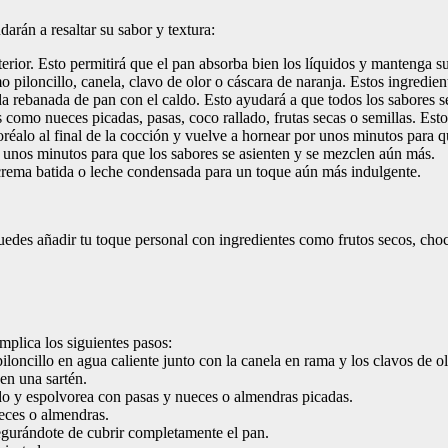
darán a resaltar su sabor y textura:
erior. Esto permitirá que el pan absorba bien los líquidos y mantenga s
o piloncillo, canela, clavo de olor o cáscara de naranja. Estos ingredie
banada de pan con el caldo. Esto ayudará a que todos los sabores se 
 como nueces picadas, pasas, coco rallado, frutas secas o semillas. Est
réalo al final de la cocción y vuelve a hornear por unos minutos para q
 unos minutos para que los sabores se asienten y se mezclen aún más.
crema batida o leche condensada para un toque aún más indulgente.
uedes añadir tu toque personal con ingredientes como frutos secos, choco
mplica los siguientes pasos:
iloncillo en agua caliente junto con la canela en rama y los clavos de ol
en una sartén.
do y espolvorea con pasas y nueces o almendras picadas.
ueces o almendras.
asegurándote de cubrir completamente el pan.