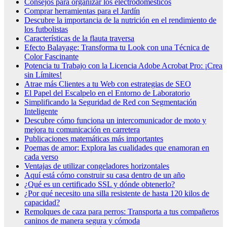
Consejos para organizar los electrodomésticos
Comprar herramientas para el Jardín
Descubre la importancia de la nutrición en el rendimiento de
los futbolistas
Características de la flauta traversa
Efecto Balayage: Transforma tu Look con una Técnica de
Color Fascinante
Potencia tu Trabajo con la Licencia Adobe Acrobat Pro: ¡Crea
sin Límites!
Atrae más Clientes a tu Web con estrategias de SEO
El Papel del Escalpelo en el Entorno de Laboratorio
Simplificando la Seguridad de Red con Segmentación
Inteligente
Descubre cómo funciona un intercomunicador de moto y
mejora tu comunicación en carretera
Publicaciones matemáticas más importantes
Poemas de amor: Explora las cualidades que enamoran en
cada verso
Ventajas de utilizar congeladores horizontales
Aquí está cómo construir su casa dentro de un año
¿Qué es un certificado SSL y dónde obtenerlo?
¿Por qué necesito una silla resistente de hasta 120 kilos de
capacidad?
Remolques de caza para perros: Transporta a tus compañeros
caninos de manera segura y cómoda