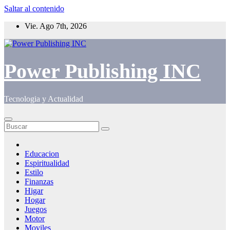
Saltar al contenido
Vie. Ago 7th, 2026
Power Publishing INC
Tecnologia y Actualidad
Educacion
Espiritualidad
Estilo
Finanzas
Higar
Hogar
Juegos
Motor
Moviles